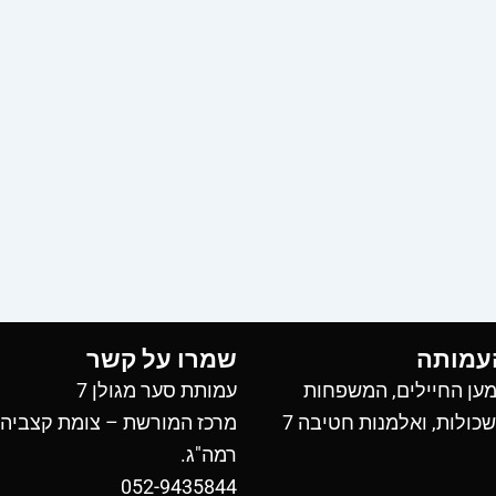
עמותה
שמרו על קשר
ען החיילים, המשפחות
עמותת סער מגולן 7
כולות, ואלמנות חטיבה 7
מרכז המורשת – צומת קצביה
רמה"ג.
052-9435844