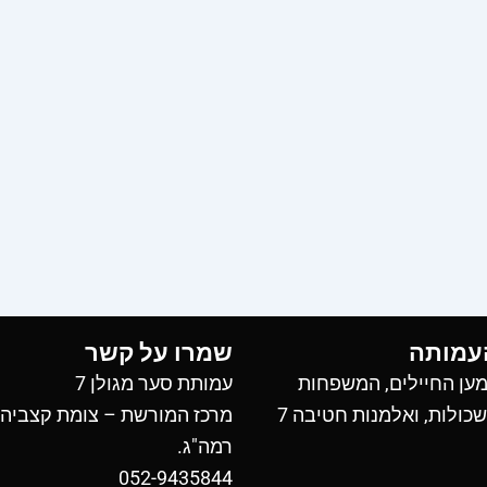
עמותה
שמרו על קשר
ען החיילים, המשפחות
עמותת סער מגולן 7
כולות, ואלמנות חטיבה 7
מרכז המורשת – צומת קצביה
רמה"ג.
052-9435844