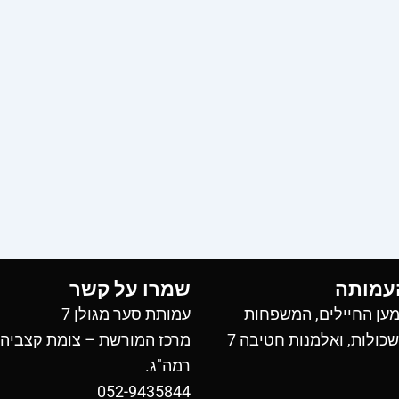
עמותה
שמרו על קשר
ען החיילים, המשפחות
עמותת סער מגולן 7
כולות, ואלמנות חטיבה 7
מרכז המורשת – צומת קצביה
רמה"ג.
052-9435844