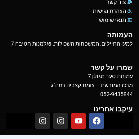
צור קשר
הצהרת נגישות
תנאי שימוש
העמותה
למען החיילים, המשפחות השכולות, ואלמנות חטיבה 7
שמרו על קשר
עמותת סער מגולן 7
מרכז המורשת – צומת קצביה רמה"ג.
052-9435844
עיקבו אחרינו
I
I
Y
F
n
n
o
a
s
s
u
c