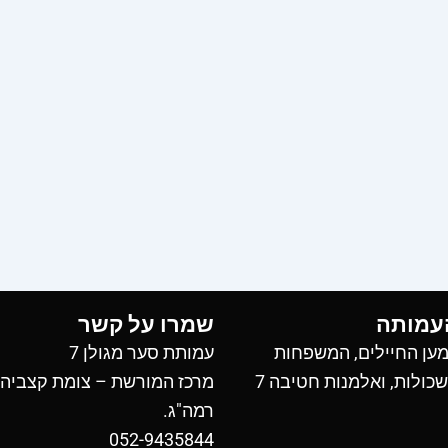
עמותה
שמרו על קשר
ען החיילים, המשפחות
עמותת סער מגולן 7
כולות, ואלמנות חטיבה 7
מרכז המורשת – צומת קצביה
רמה"ג.
052-9435844