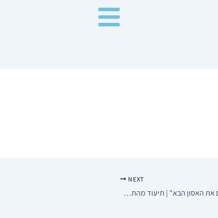
NEXT
מפקד הכוח שחיסל 6 מחבלי חמאס: "מונעים את האסון הבא" | תיעוד מהתקרית ברפיח