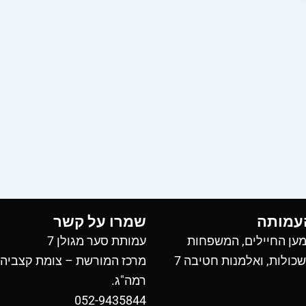
עמותה
שמרו על קשר
ען החיילים, המשפחות
עמותת סער מגולן 7
כולות, ואלמנות חטיבה 7
מרכז המורשת – צומת קצביה
רמה"ג.
052-9435844