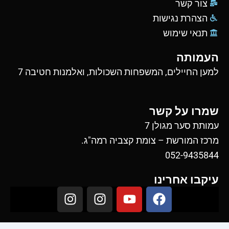
צור קשר
הצהרת נגישות
תנאי שימוש
העמותה
למען החיילים, המשפחות השכולות, ואלמנות חטיבה 7
שמרו על קשר
עמותת סער מגולן 7
מרכז המורשת – צומת קצביה רמה"ג.
052-9435844
עיקבו אחרינו
I
I
Y
F
n
n
o
a
s
s
u
c