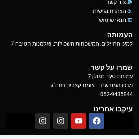
צור קשר
הצהרת נגישות
תנאי שימוש
העמותה
למען החיילים, המשפחות השכולות, ואלמנות חטיבה 7
שמרו על קשר
עמותת סער מגולן 7
מרכז המורשת – צומת קצביה רמה"ג.
052-9435844
עיקבו אחרינו
I
I
Y
F
n
n
o
a
s
s
u
c