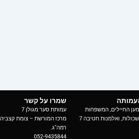
עמותה
שמרו על קשר
ען החיילים, המשפחות
עמותת סער מגולן 7
כולות, ואלמנות חטיבה 7
מרכז המורשת – צומת קצביה
רמה"ג.
052-9435844