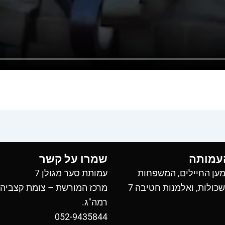
עמותה
שמרו על קשר
ען החיילים, המשפחות
עמותת סער מגולן 7
כולות, ואלמנות חטיבה 7
מרכז המורשת – צומת קצביה
רמה"ג.
052-9435844