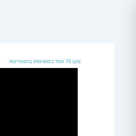
ילוג
תוכן
צקג 75 עמד במשימתו בהצטיינות