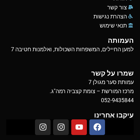
צור קשר
הצהרת נגישות
תנאי שימוש
העמותה
למען החיילים, המשפחות השכולות, ואלמנות חטיבה 7
שמרו על קשר
עמותת סער מגולן 7
מרכז המורשת – צומת קצביה רמה"ג.
052-9435844
עיקבו אחרינו
I
I
Y
F
n
n
o
a
s
s
u
c